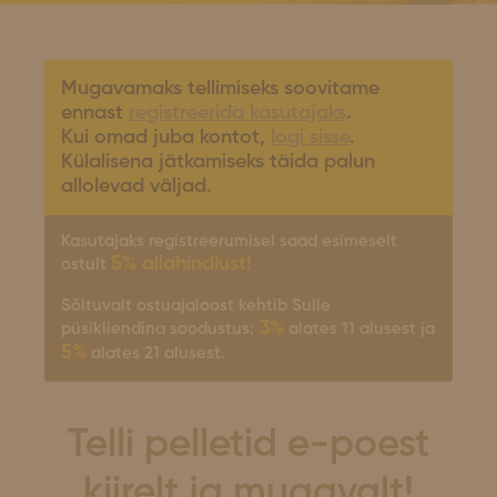
Mugavamaks tellimiseks soovitame
ennast
registreerida kasutajaks
.
Kui omad juba kontot,
logi sisse
.
Külalisena jätkamiseks täida palun
allolevad väljad.
Kasutajaks registreerumisel saad esimeselt
5% allahindlust!
ostult
Sõltuvalt ostuajaloost kehtib Sulle
3%
püsikliendina soodustus:
alates 11 alusest ja
5%
alates 21 alusest.
Telli pelletid e-poest
kiirelt ja mugavalt!