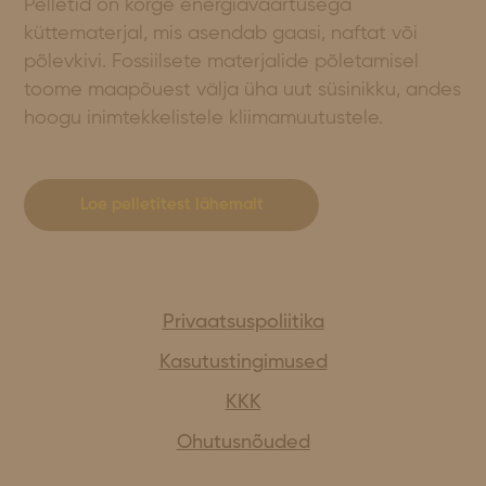
Pelletid on kõrge energiaväärtusega
küttematerjal, mis asendab gaasi, naftat või
põlevkivi. Fossiilsete materjalide põletamisel
toome maapõuest välja üha uut süsinikku, andes
hoogu inimtekkelistele kliimamuutustele.
Loe pelletitest lähemalt
Privaatsuspoliitika
Kasutustingimused
KKK
Ohutusnõuded