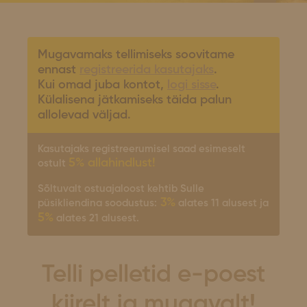
Mugavamaks tellimiseks soovitame
ennast
registreerida kasutajaks
.
Kui omad juba kontot,
logi sisse
.
Külalisena jätkamiseks täida palun
allolevad väljad.
Kasutajaks registreerumisel saad esimeselt
5% allahindlust!
ostult
Sõltuvalt ostuajaloost kehtib Sulle
3%
püsikliendina soodustus:
alates 11 alusest ja
5%
alates 21 alusest.
Telli pelletid e-poest
kiirelt ja mugavalt!