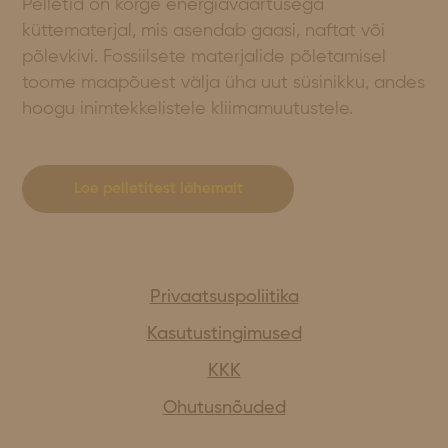
Pelletid on kõrge energiaväärtusega
küttematerjal, mis asendab gaasi, naftat või
põlevkivi. Fossiilsete materjalide põletamisel
toome maapõuest välja üha uut süsinikku, andes
hoogu inimtekkelistele kliimamuutustele.
Loe pelletitest lähemalt
Privaatsuspoliitika
Kasutustingimused
KKK
Ohutusnõuded